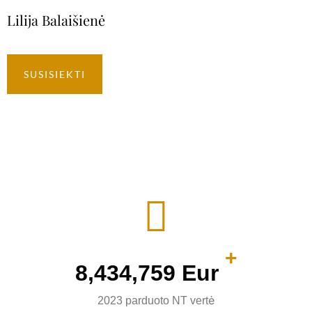
Lilija Balaišienė
SUSISIEKTI
+
9,364,205
Eur
2023 parduoto NT vertė