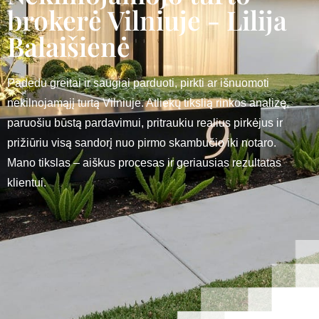
brokerė Vilniuje - Lilija
Balaišienė
Padedu greitai ir saugiai parduoti, pirkti ar išnuomoti
nekilnojamąjį turtą Vilniuje. Atliekų tikslią rinkos analizę,
paruošiu būstą pardavimui, pritraukiu realius pirkėjus ir
prižiūriu visą sandorį nuo pirmo skambučio iki notaro.
Mano tikslas – aiškus procesas ir geriausias rezultatas
klientui.