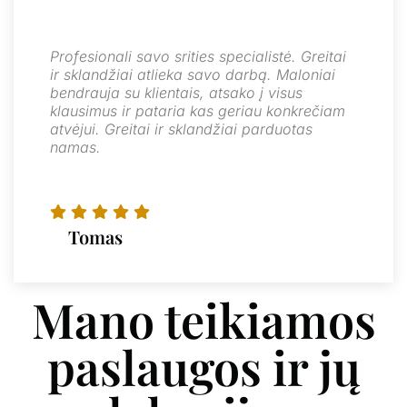
Profesionali savo srities specialistė. Greitai
ir sklandžiai atlieka savo darbą. Maloniai
bendrauja su klientais, atsako į visus
klausimus ir pataria kas geriau konkrečiam
atvėjui. Greitai ir sklandžiai parduotas
namas.
Tomas
Mano teikiamos
paslaugos ir jų