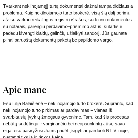
Tvarkant nekilnojamąjį turtą dokumentai dažnai tampa didžiausia
problema. Kaip
nekilnojamojo turto brokerė
, visą šią dalį perimu
aš: sutvarkau reikalingus registrų išrašus, suderinu dokumentus
su notarais, parengiu perdavimo–priėmimo aktus, sutartis ir
padedu išvengti klaidų, galinčių užlaikyti sandorį. Jūs gaunate
pilnai paruoštą dokumentų paketą be papildomo vargo.
Apie mane
Esu Lilija Balaišienė – nekilnojamojo turto brokerė. Suprantu, kad
nekilnojamojo turto pirkimas ar pardavimas – vienas iš
svarbiausių įvykių žmogaus gyvenime. Tam, kad šis procesas
nebūtų sudėtingu ir varginančiu bei neapsunkintų Jūsų savo
eiga, esu pasiryžusi Jums padėti įsigyti ar parduoti NT Vilniuje,
nustatyti tikslią jo rinkos kainą.