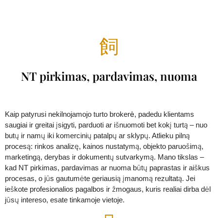
NT pirkimas, pardavimas, nuoma
Kaip patyrusi
nekilnojamojo turto brokerė
, padedu klientams
saugiai ir greitai įsigyti, parduoti ar išnuomoti bet kokį turtą – nuo
butų ir namų iki komercinių patalpų ar sklypų. Atlieku pilną
procesą: rinkos analizę, kainos nustatymą, objekto paruošimą,
marketingą, derybas ir dokumentų sutvarkymą. Mano tikslas –
kad NT pirkimas, pardavimas ar nuoma būtų paprastas ir aiškus
procesas, o jūs gautumėte geriausią įmanomą rezultatą. Jei
ieškote profesionalios pagalbos ir žmogaus, kuris realiai dirba dėl
jūsų intereso, esate tinkamoje vietoje.