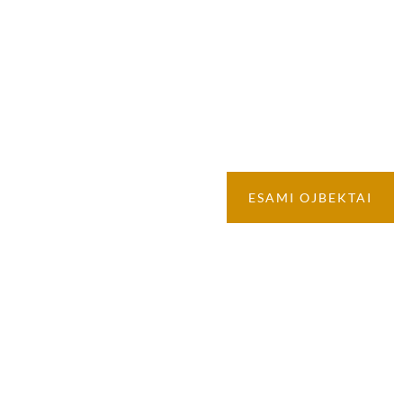
Vidutinis buto
pardavimo laikas - 3 savaitės
ESAMI OJBEKTAI