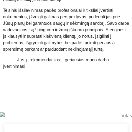
Teisinis išsilavinimas padės profesionalai ir tiksliai įvertinti
dokumentus, įžvelgti galimas perspektyvas, priderinti jas prie
Jūsų planų bei garantuos saugų ir sėkmingą sandorį. Savo darbe
vadovaujuosi sąžiningumo ir žmogiškumo principais. Stengiuosi
įsiklausyti ir suprasti kiekvieną klientą, jo norus, įsigilinti į
problemas, išgryninti galimybes bei padėti priimti geriausią
sprendimą perkant ar parduodant nekilnojamąjį turtą.
Jūsų rekomendacijos – geriausias mano darbo
įvertinimas!