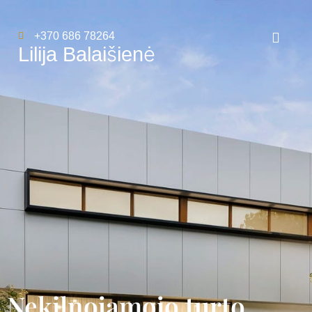
+370 686 78264
Lilija Balaišienė
Nekilnojamojo turto